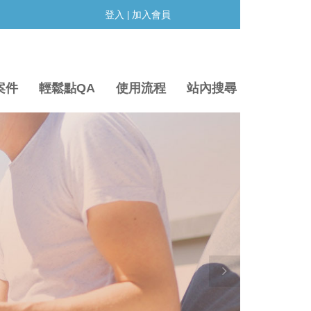
登入
加入會員
|
案件
輕鬆點QA
使用流程
站內搜尋